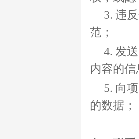
3.
违反
范；
4. 发
内容的信
5.
向项
的数据；